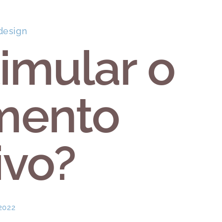
design
imular o
mento
ivo?
2022