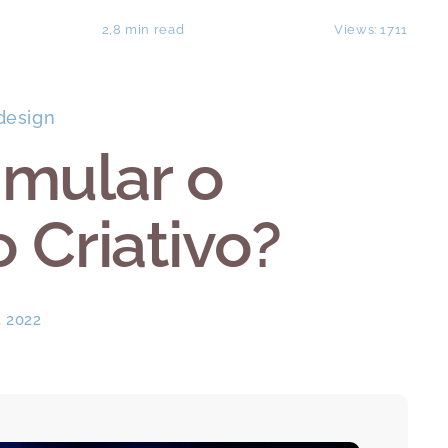
2,8 min read
Views: 1711
design
mular o
Criativo?
 2022