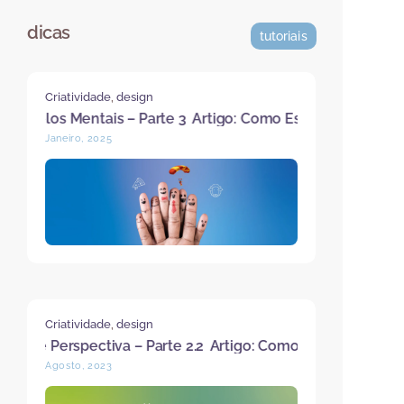
dicas
tutoriais
Criatividade
,
design
s Mentais – Parte 3
Artigo: Como Estimular o Pensamento C
Janeiro, 2025
Criatividade
,
design
spectiva – Parte 2.2
Artigo: Como Estimular o Pensamento 
Agosto, 2023