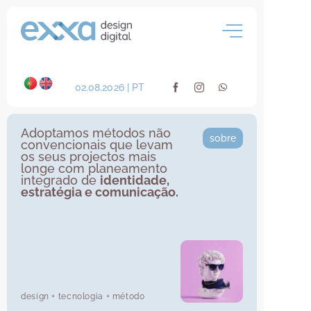
Skip
to
content
02.08.2026 | PT
Adoptamos métodos não
sobre
convencionais que levam
os seus projectos mais
longe com planeamento
integrado de
identidade,
estratégia e comunicação.
design + tecnologia + método