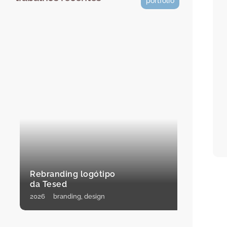
portfolio
Conc
capa
edit
Rebranding logótipo
das 
da Tesed
Inte
2026
branding, design
2026