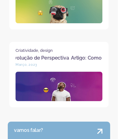
Criatividade
,
design
lução de Perspectiva
Artigo: Como Estimular o Pensamento C
Março, 2023
vamos falar?