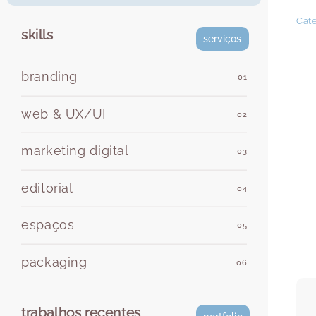
Cat
skills
serviços
branding
01
web & UX/UI
02
marketing digital
03
editorial
04
espaços
05
packaging
06
trabalhos recentes