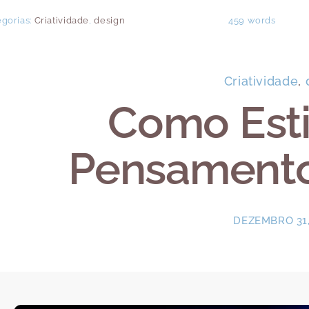
egorias:
Criatividade
,
design
459 words
Criatividade
,
Como Esti
Pensamento 
DEZEMBRO 31,