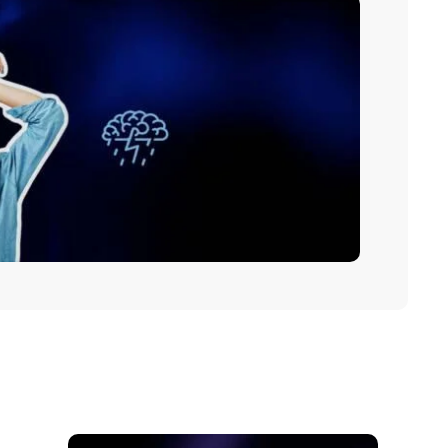
sign
empo
Ceramic Europe –
 Nós
Exposição
2025
design, exposição