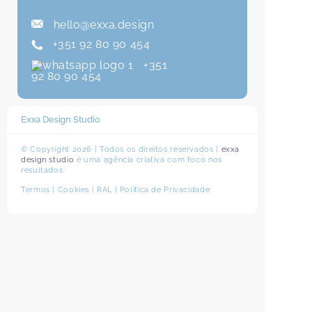
hello@exxa.design
+351 92 80 90 454
+351
92 80 90 454
Exxa Design Studio
© Copyright 2026 | Todos os direitos reservados |
exxa
design studio
é uma agência criativa com foco nos
resultados.
Termos
|
Cookies
|
RAL
|
Política de Privacidade