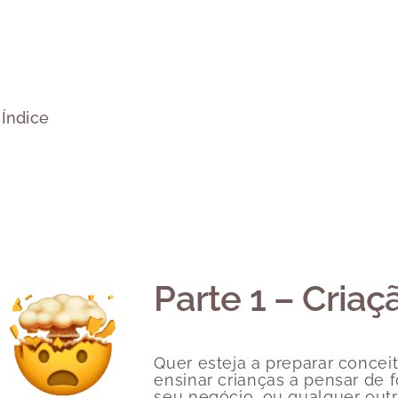
riativo? Modelos Mentais – Parte 3
Índice
Parte 1 – Criaç
Criativo? Evolução de Perspectiva – Parte 2.2
Quer esteja a preparar conce
ensinar crianças a pensar de 
seu negócio, ou qualquer out