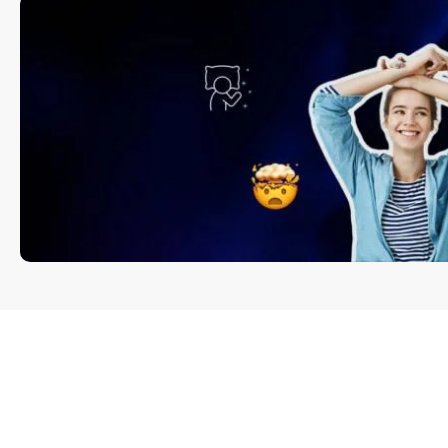
eção gráfica da
 e paginação
orial de Manual
Paginação e de
Disfunções
de capa – O T
stinais
que Habita em
editorial
2026
editorial