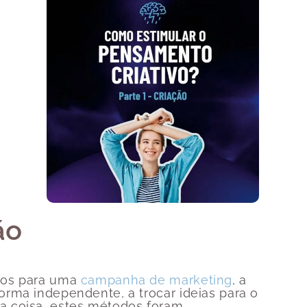
ão
itos para uma
campanha de marketing
, a
forma independente, a trocar ideias para o
ra coisa, estes métodos foram