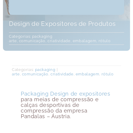
Design de Expositores de Produtos
Categorias:
packaging
arte
,
comunicação
,
criatividade
,
embalagem
,
rótulo
Categorias:
packaging
|
arte
,
comunicação
,
criatividade
,
embalagem
,
rótulo
Packaging Design de expositores
para meias de compressão e
calças desportivas de
compressão da empresa
Pandalas – Áustria.