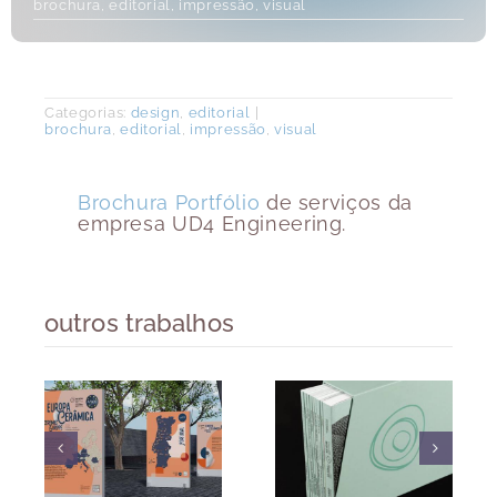
brochura
,
editorial
,
impressão
,
visual
Categorias:
design
,
editorial
|
brochura
,
editorial
,
impressão
,
visual
Brochura Portfólio
de serviços da
empresa UD4 Engineering.
outros trabalhos
Caixa de
Abílio
Catálogos
Pinto –
c
– Bienal
Criação
 –
Internacional
de