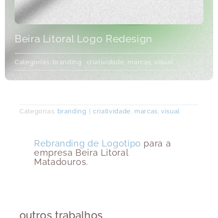
Beira Litoral Logo Redesign
Categorias:
branding
criatividade
,
marcas
,
visual
Categorias:
branding
|
criatividade
,
marcas
,
visual
Rebranding de Logotipo
para a
empresa Beira Litoral
Matadouros.
outros trabalhos